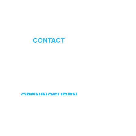
CONTACT
Telefoon:
0472 68 35 71
Email:
exclusivecarcare.info@gmail.com
OPENINGSUREN
Ma-Vrij
Op afspraak
Zaterdag
9:00-18:00