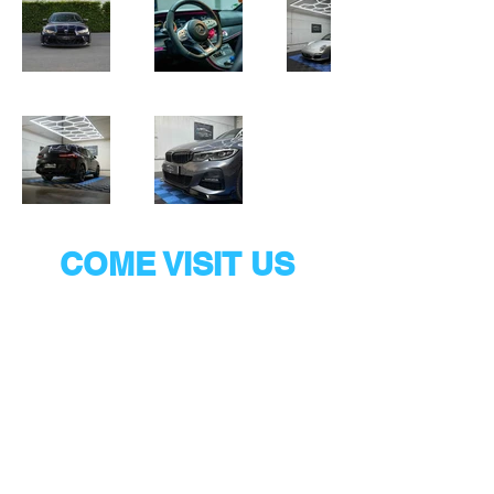
COME VISIT US
Gravestraat 9A/009, 8750
Wingene BE1022.922.606