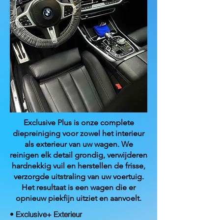
Exclusive Plus is onze complete
diepreiniging voor zowel het interieur
als exterieur van uw wagen. We
reinigen elk detail grondig, verwijderen
hardnekkig vuil en herstellen de frisse,
verzorgde uitstraling van uw voertuig.
Het resultaat is een wagen die er
opnieuw piekfijn uitziet en aanvoelt.
• Exclusive+ Exterieur