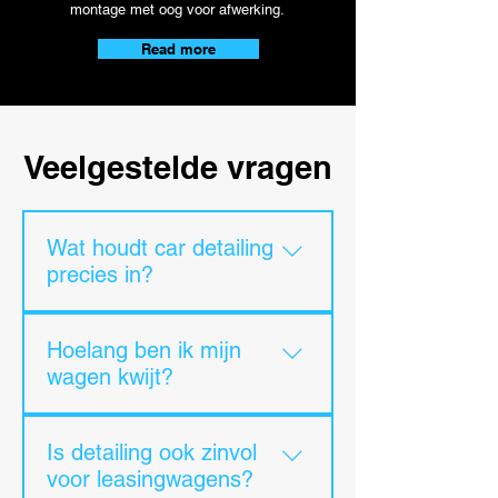
montage met oog voor afwerking.
Read more
Veelgestelde vragen
Wat houdt car detailing
precies in?
Car detailing is een grondige
Hoelang ben ik mijn
reiniging en verzorging van uw
wagen kwijt?
wagen, zowel interieur als
exterieur. Elk detail wordt
Dit hangt af van de gekozen
aangepakt, van lak en velgen tot
Is detailing ook zinvol
behandeling. Een
ramen en interieur. Indien
voor leasingwagens?
detailbehandeling duurt meestal
gewenst kan de behandeling